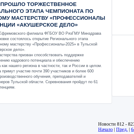
У ПРОШЛО ТОРЖЕСТВЕННОЕ
АЛЬНОГО ЭТАПА ЧЕМПИОНАТА ПО
МУ МАСТЕРСТВУ «ПРОФЕССИОНАЛЫ
ТЕНЦИИ «АКУШЕРСКОЕ ДЕЛО»
е Ефремовского филиала ФГБОУ ВО РязГМУ Минздрава
новке состоялось открытие Регионального этапа
ному мастерству «Профессионалы-2025» в Тульской
ерское дело».
астерства призван способствовать поддержке
лению кадрового потенциала и обеспечению
 как нашего региона в частности, так и России в целом.
 примут участие почти 390 участников и более 600
производственного обучения, преподавателей и
неров Тульской области. Соревнования пройдут по 61
тенциям.
Новости 812 - 82
Начало
|
Пред.
|
6