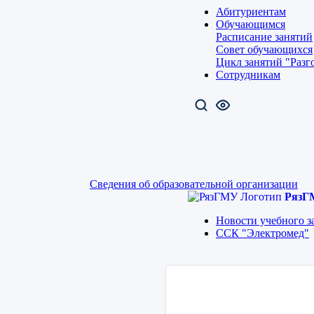
Абитуриентам
Обучающимся
Расписание занятий
Совет обучающихся
Цикл занятий "Разг
Сотрудникам
Сведения об образовательной организации
РязГ
Новости учебного з
ССК "Электромед"