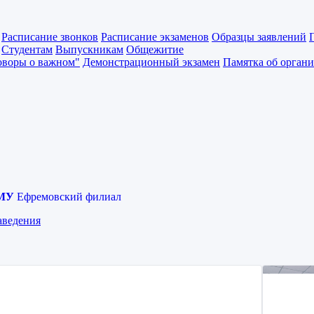
Расписание звонков
Расписание экзаменов
Образцы заявлений
Студентам
Выпускникам
Общежитие
оворы о важном"
Демонстрационный экзамен
Памятка об органи
МУ
Ефремовский филиал
аведения