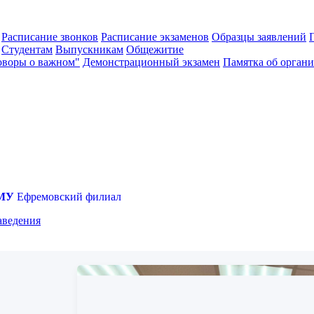
Расписание звонков
Расписание экзаменов
Образцы заявлений
Студентам
Выпускникам
Общежитие
оворы о важном"
Демонстрационный экзамен
Памятка об органи
МУ
Ефремовский филиал
аведения