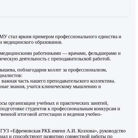
МУ стал ярким примером профессионального единства и
и медицинского образования.
с медицинскими работниками — врачами, фельдшерами и
ческую деятельность с преподавательской работой.
ышева, поблагодарив коллег за профессионализм,
циалистов:
важная часть нашего преподавательского коллектива.
нные знания, учатся клиническому мышлению и
осы организации учебных и практических занятий,
 подготовке студентов к профессиональным конкурсам и
венной итоговой аттестации и ведения учебно-
с ГУЗ «Ефремовская РКБ имени А.И. Козлова», руководство
иал и способствуют развитию совместной работы по