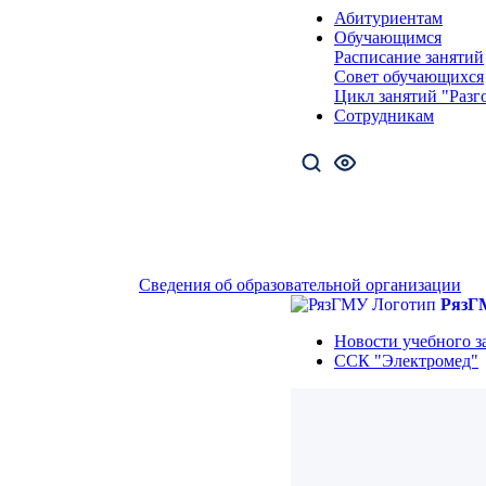
Абитуриентам
Обучающимся
Расписание занятий
Совет обучающихся
Цикл занятий "Разг
Сотрудникам
Сведения об образовательной организации
РязГ
Новости учебного з
ССК "Электромед"