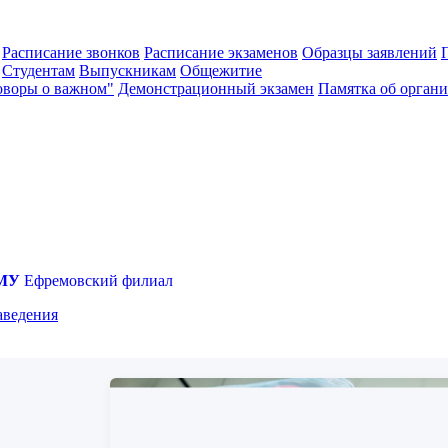
Расписание звонков
Расписание экзаменов
Образцы заявлений
Студентам
Выпускникам
Общежитие
оворы о важном"
Демонстрационный экзамен
Памятка об органи
МУ
Ефремовский филиал
аведения