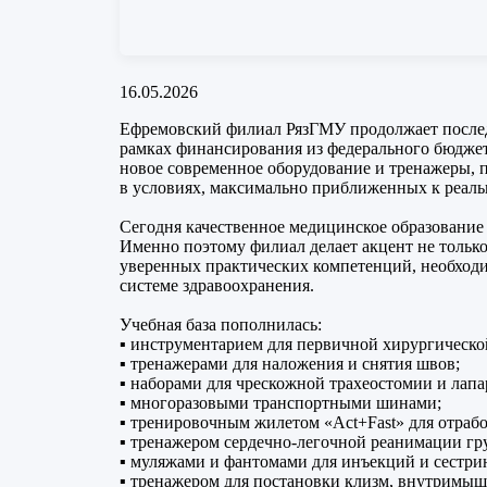
16.05.2026
Ефремовский филиал РязГМУ продолжает послед
рамках финансирования из федерального бюдже
новое современное оборудование и тренажеры, 
в условиях, максимально приближенных к реаль
Сегодня качественное медицинское образование
Именно поэтому филиал делает акцент не только
уверенных практических компетенций, необход
системе здравоохранения.
Учебная база пополнилась:
▪ инструментарием для первичной хирургическо
▪ тренажерами для наложения и снятия швов;
▪ наборами для чрескожной трахеостомии и лапа
▪ многоразовыми транспортными шинами;
▪ тренировочным жилетом «Act+Fast» для отраб
▪ тренажером сердечно-легочной реанимации гр
▪ муляжами и фантомами для инъекций и сестри
▪ тренажером для постановки клизм, внутримыш