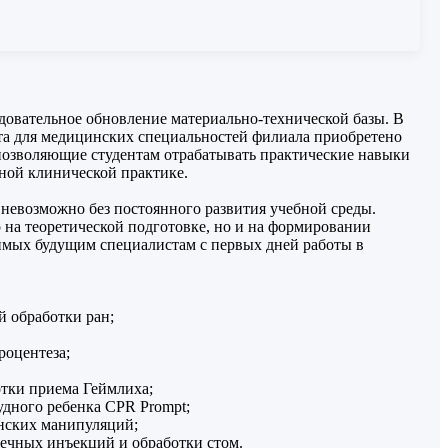
овательное обновление материально-технической базы. В
та для медицинских специальностей филиала приобретено
позволяющие студентам отрабатывать практические навыки
ной клинической практике.
 невозможно без постоянного развития учебной среды.
 на теоретической подготовке, но и на формировании
имых будущим специалистам с первых дней работы в
й обработки ран;
роцентеза;
отки приема Геймлиха;
удного ребенка CPR Prompt;
нских манипуляций;
ечных инъекций и обработки стом.