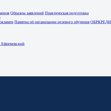
менов
Образцы заявлений
Практическая подготовка
е
экзамен
Памятка об организации целевого обучения
ОБРКРЕДИ
Ефремовский