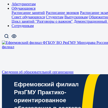
Абитуриентам
Обучающимся
Расписание занятий
Расписание звонков
Расписание экза
Совет обучающихся
Студентам
Выпускникам
Общежити
Цикл занятий "Разговоры о важном"
Демонстрационный 
Сотрудникам
филиал
Сведения об образовательной организации
Ефремовский филиал
РязГМУ Практико-
ориентированное