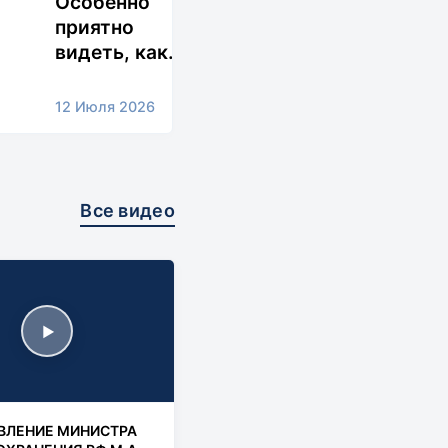
Особенно
приятно
видеть, как
история,
начавшаяся в
12 Июля 2026
стенах
Ефремовского
филиала
РязГМУ,
Все видео
продолжается
яркими
достижениями
в профессии и
в жизни.
▶
&#10084;
ВЛЕНИЕ МИНИСТРА