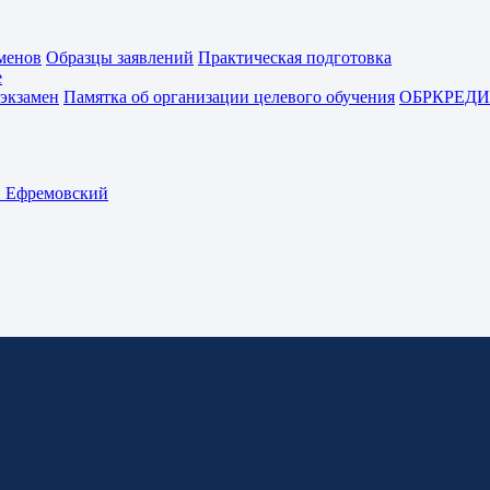
менов
Образцы заявлений
Практическая подготовка
е
экзамен
Памятка об организации целевого обучения
ОБРКРЕДИ
Ефремовский