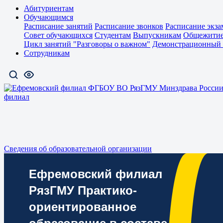
Абитуриентам
Обучающимся
Расписание занятий
Расписание звонков
Расписание экза
Совет обучающихся
Студентам
Выпускникам
Общежити
Цикл занятий "Разговоры о важном"
Демонстрационный 
Сотрудникам
филиал
Сведения об образовательной организации
Ефремовский филиал
РязГМУ Практико-
ориентированное