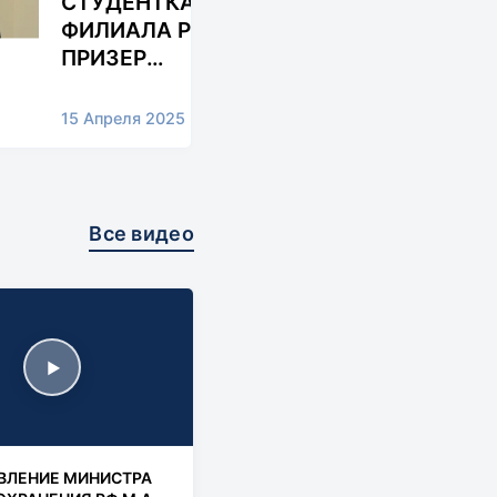
СТУДЕНТКА
ФИЛИАЛА РЯЗГМУ -
ПРИЗЕР
УНИВЕРСИТЕТСКОЙ
ОЛИМПИАДЫ ПО
15 Апреля 2025
ДИСЦИПЛИНЕ
«ХИРУРГИЧЕСКИЕ
БОЛЕЗНИ»
Все видео
▶
ВЛЕНИЕ МИНИСТРА