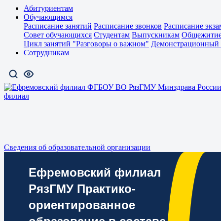
Абитуриентам
Обучающимся
Расписание занятий
Расписание звонков
Расписание экза
Совет обучающихся
Студентам
Выпускникам
Общежити
Цикл занятий "Разговоры о важном"
Демонстрационный 
Сотрудникам
филиал
Сведения об образовательной организации
Ефремовский филиал
РязГМУ Практико-
ориентированное