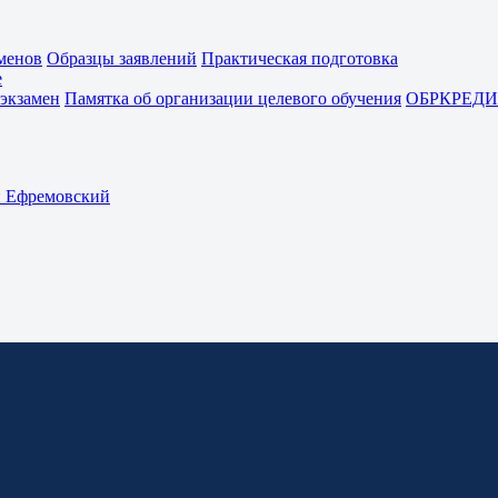
менов
Образцы заявлений
Практическая подготовка
е
экзамен
Памятка об организации целевого обучения
ОБРКРЕДИ
Ефремовский